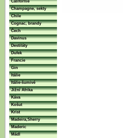
Californie
Champagne, sekty
Chile
Cognac, brandy
Čech
Davinus
Destiláty
Dufek
Francie
Gin
Itálie
Itálie-šumivé
Jižní Afrika
Káva
Košut
Krist
Madeira,Sherry
Maderic
Mádl