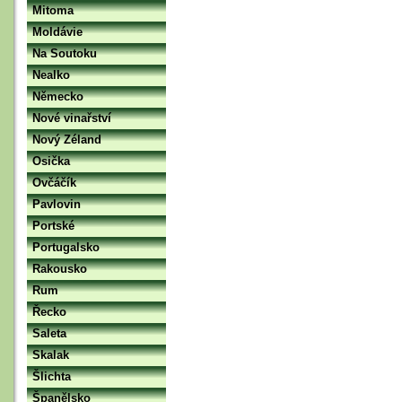
Mitoma
Moldávie
Na Soutoku
Nealko
Německo
Nové vinařství
Nový Zéland
Osička
Ovčáčík
Pavlovin
Portské
Portugalsko
Rakousko
Rum
Řecko
Saleta
Skalak
Šlichta
Španělsko