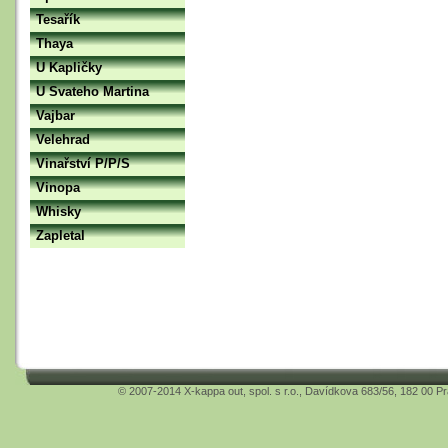
Tesařík
Thaya
U Kapličky
U Svateho Martina
Vajbar
Velehrad
Vinařství P/P/S
Vinopa
Whisky
Zapletal
© 2007-2014 X-kappa out, spol. s r.o., Davídkova 683/56, 182 00 P