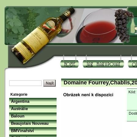
Domaine Fourrey,Chablis,2
Kód:
Kategorie
Argentina
Austrálie
Dost
Baloun
Beaujolais Nouveau
BMVinařství